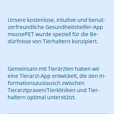
Un­se­re kos­ten­lo­se, in­tui­ti­ve und be­nut­
zer­freund­li­che Ge­sund­heits­hel­fer-App
moo­se­PET wur­de spe­zi­ell für die Be­
dürf­nis­se von Tier­hal­tern kon­zi­piert.
Ge­mein­sam mit Tier­ärz­ten ha­ben wir
eine Tier­arzt-App ent­wi­ckelt, die den In­
for­ma­ti­ons­aus­tausch zwi­schen
Tierarztpraxen/Tierkliniken und Tier­
hal­tern op­ti­mal un­ter­stützt.