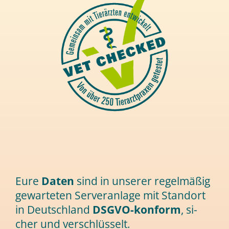
Eure
Da­ten
sind in un­se­rer re­gel­mä­ßig
ge­war­te­ten Ser­ver­an­la­ge mit Stand­ort
in Deutsch­land
DSGVO-kon­form
, si­
cher und verschlüsselt.