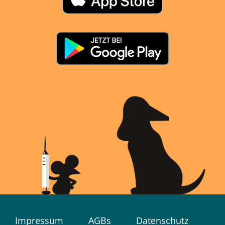
Im­pres­sum
AGBs
Da­ten­schutz