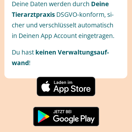
Dei­ne Da­ten wer­den durch
Dei­ne
Tier­arzt­pra­xis
DSGVO-kon­form, si­
cher und verschlüsselt au­to­ma­tisch
in Dei­nen App Ac­count ein­ge­tra­gen.
Du hast
kei­nen Ver­wal­tungs­auf­
wand
!