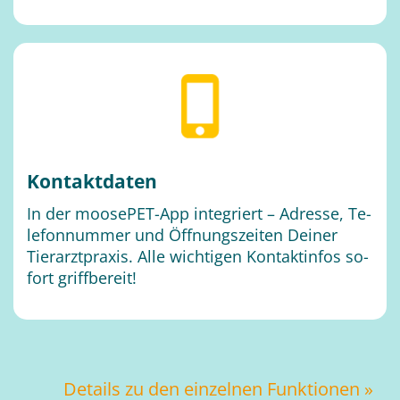
Kon­takt­da­ten
In der moo­se­PET-App in­te­griert – Adres­se, Te­
le­fon­num­mer und Öff­nungs­zei­ten Dei­ner
Tier­arzt­pra­xis. Alle wich­ti­gen Kon­takt­in­fos so­
fort griff­be­reit!
De­tails zu den ein­zel­nen Funk­tio­nen »