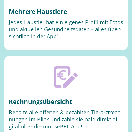
Meh­re­re Haus­tie­re
Je­des Haus­tier hat ein ei­ge­nes Pro­fil mit Fo­tos
und ak­tu­el­len Ge­sund­heits­da­ten – al­les über­
sicht­lich in der App!
Rech­nungs­über­sicht
Be­hal­te alle of­fe­nen & be­zahl­ten Tier­arzt­rech­
nun­gen im Blick und zah­le sie bald di­rekt di­
gi­tal über die moo­se­PET-App!