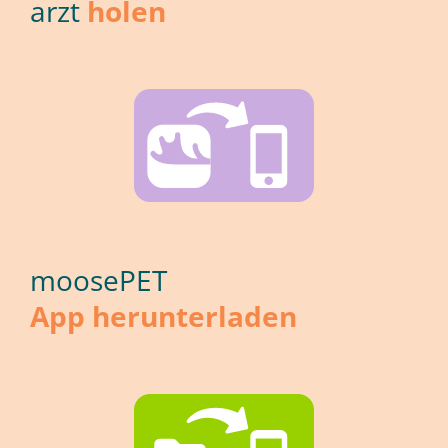
arzt
ho­len
moo­se­PET
App her­un­ter­la­den