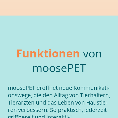
Funk­tio­nen
von
moo­se­PET
moo­se­PET er­öff­net neue Kom­mu­ni­ka­ti­
ons­we­ge, die den All­tag von Tier­hal­tern,
Tier­ärz­ten und das Le­ben von Haus­tie­
ren ver­bes­sern. So prak­tisch, je­der­zeit
griff­be­reit und in­ter­ak­tiv!