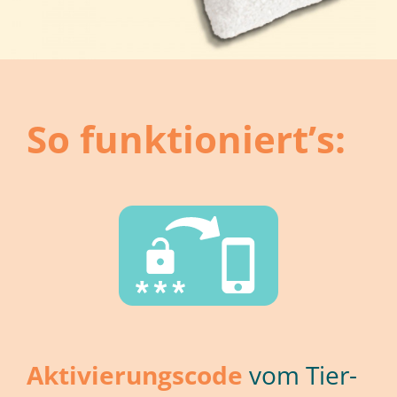
So funktioniert’s:
Ak­ti­vie­rungs­code
vom Tier­