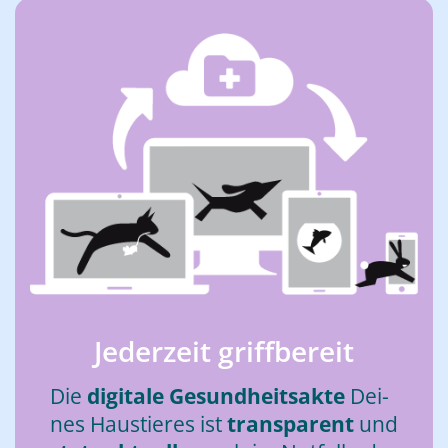
Je­der­zeit griff­be­reit
Die
di­gi­ta­le Ge­sund­heits­ak­te
Dei­
nes Haus­tie­res ist
trans­pa­rent
und