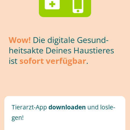
Wow!
Die di­gi­ta­le Ge­sund­
heits­ak­te Dei­nes Haus­tie­res
ist
so­fort verfügbar
.
Tier­arzt-App
down­loa­den
und los­le­
gen!