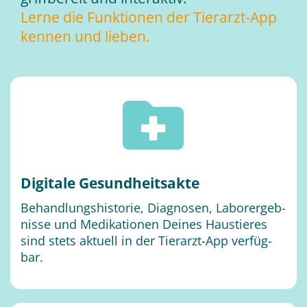
Ler­ne die Funk­tio­nen der Tier­arzt-App
ken­nen und lie­ben.
Di­gi­ta­le Ge­sund­heits­ak­te
Be­hand­lungs­his­to­rie, Dia­gno­sen, La­bor­er­geb­
nis­se und Me­di­ka­tio­nen Dei­nes Haus­tie­res
sind stets ak­tu­ell in der Tier­arzt-App ver­füg­
bar.