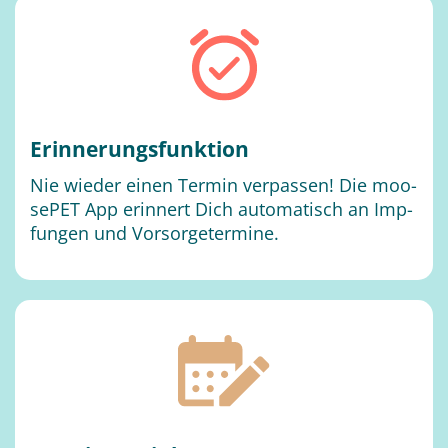
Er­in­ne­rungs­funk­ti­on
Nie wie­der ei­nen Ter­min ver­pas­sen! Die moo­
se­PET App er­in­nert Dich au­to­ma­tisch an Imp­
fun­gen und Vor­sor­ge­ter­mi­ne.