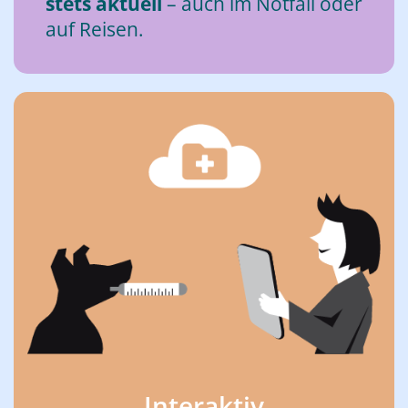
stets ak­tu­ell
– auch im Not­fall oder
auf Rei­sen.
In­ter­ak­tiv