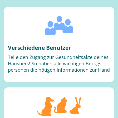
Ver­schie­de­ne Be­nut­zer
Tei­le den Zu­gang zur Ge­sund­heits­ak­te dei­nes
Haus­tiers! So ha­ben alle wich­ti­gen Be­zugs­
per­so­nen die nö­ti­gen In­for­ma­tio­nen zur Hand