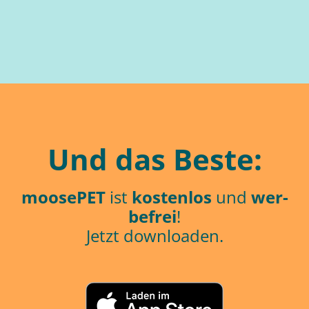
Und das Bes­te:
moo­se­PET
ist
kos­ten­los
und
wer­
be­frei
!
Jetzt down­loa­den.