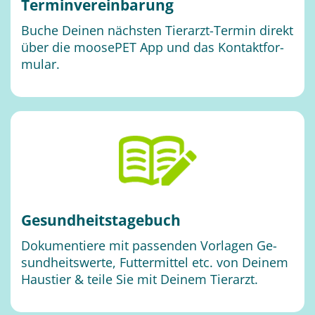
Ter­min­ver­ein­ba­rung
Bu­che Dei­nen nächs­ten Tier­arzt-Ter­min di­rekt
über die moo­se­PET App und das Kon­takt­for­
mu­lar.
Ge­sund­heits­ta­ge­buch
Do­ku­men­tie­re mit pas­sen­den Vor­la­gen Ge­
sund­heits­wer­te, Fut­ter­mit­tel etc. von Dei­nem
Haus­tier & tei­le Sie mit Dei­nem Tier­arzt.