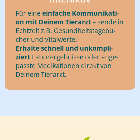
Für eine
ein­fa­che Kom­mu­ni­ka­ti­
on mit Dei­nem Tier­arzt
– sen­de in
Echt­zeit z.B. Ge­sund­heits­ta­ge­bü­
cher und Vi­tal­wer­te.
Er­hal­te schnell und un­kom­pli­
ziert
La­bor­er­geb­nis­se oder an­ge­
pass­te Me­di­ka­tio­nen di­rekt von
Dei­nem Tier­arzt.