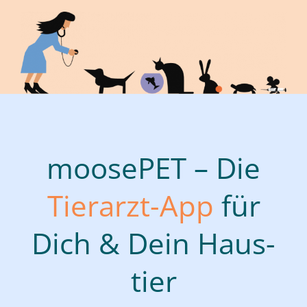
moo­se­PET – Die
Tier­arzt-App
für
Dich & Dein Haus­
tier