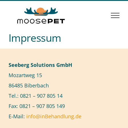
Zum
Inhalt
springen
Im­pres­sum
See­berg So­lu­ti­ons GmbH
Mo­zart­weg 15
86485 Bi­ber­bach
Tel.: 0821 – 907 805 14
Fax: 0821 – 907 805 149
E‑Mail:
info@​inBehandlung.​de