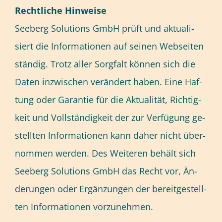
Recht­li­che Hin­wei­se
See­berg So­lu­ti­ons GmbH prüft und ak­tua­li­
siert die In­for­ma­tio­nen auf sei­nen Web­sei­ten
stän­dig. Trotz al­ler Sorg­falt kön­nen sich die
Da­ten in­zwi­schen ver­än­dert ha­ben. Eine Haf­
tung oder Ga­ran­tie für die Ak­tua­li­tät, Rich­tig­
keit und Voll­stän­dig­keit der zur Ver­fü­gung ge­
stell­ten In­for­ma­tio­nen kann da­her nicht über­
nom­men wer­den. Des Wei­te­ren be­hält sich
See­berg So­lu­ti­ons GmbH das Recht vor, Än­
de­run­gen oder Er­gän­zun­gen der be­reit­ge­stell­
ten In­for­ma­tio­nen vor­zu­neh­men.