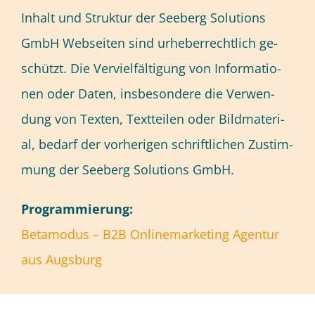
In­halt und Struk­tur der See­berg So­lu­ti­ons
GmbH Web­sei­ten sind ur­he­ber­recht­lich ge­
schützt. Die Ver­viel­fäl­ti­gung von In­for­ma­tio­
nen oder Da­ten, ins­be­son­de­re die Ver­wen­
dung von Tex­ten, Text­tei­len oder Bild­ma­te­ri­
al, be­darf der vor­he­ri­gen schrift­li­chen Zu­stim­
mung der See­berg So­lu­ti­ons GmbH.
Pro­gram­mie­rung:
Be­ta­mo­dus – B2B On­line­mar­ke­ting Agen­tur
aus Augs­burg