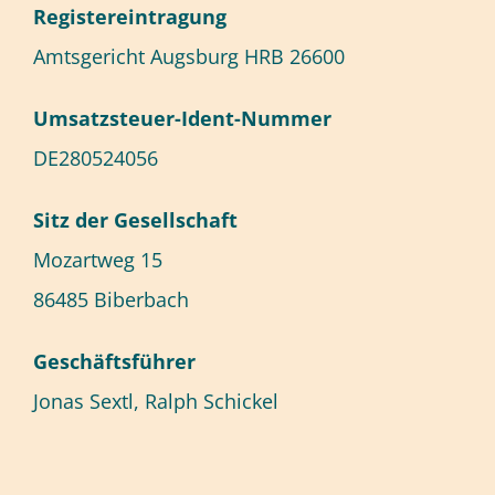
Re­gis­ter­ein­tra­gung
Amts­ge­richt Augs­burg HRB 26600
Um­satz­steu­er-Ident-Num­mer
DE280524056
Sitz der Ge­sell­schaft
Mo­zart­weg 15
86485 Bi­ber­bach
Ge­schäfts­füh­rer
Jo­nas Sextl, Ralph Schi­ckel